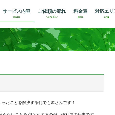
サービス内容
ご依頼の流れ
料金表
対応エリ
service
work flow
price
area
困ったことを解決する何でも屋さんです！
分らないことを 何とかするのが、便利屋の仕事です。